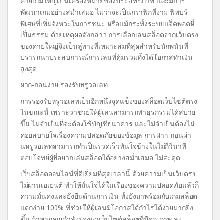
ค่ายเกมใหญ่เป็นเครื่องหมายของประสิทธิภาพ และมีการ
พัฒนาเกมอย่างสม่ำเสมอ ไม่ว่าจะเป็นกราฟิกที่งาม ฟีพบร์
พิเศษที่เพิ่มจังหวะในการชนะ หรือแม้กระทั้งระบบแจ็คพอตที่
เป็นธรรม ด้วยเหตุผลดังกล่าว การเลือกเล่นสล็อตจากเว็บตรง
ของค่ายใหญ่จึงเป็นลู่ทางที่เหมาะสมที่สุดสำหรับนักพนันที่
ปรารถนาประสบการณ์การเล่นที่คุ้มรวมทั้งได้โอกาสทำเงิน
สูงสุด
ฝาก-ถอนง่าย รองรับทรูวอเลท
การรองรับทรูวอเลทเป็นอีกหนึ่งจุดแข็งของสล็อตเว็บไซต์ตรง
ในขณะนี้ เพราะว่าช่วยให้ผู้เล่นสามารถทำธุรกรรมได้สบาย
ขึ้น ไม่จำเป็นที่จะต้องใช้บัญชีธนาคาร และไม่จำเป็นต้องไม่
ค่อยสบายใจเรื่องความปลอดภัยของข้อมูล การฝาก-ถอนผ่า
นทรูวอเลทสามารถทำเป็นรวดเร็วทันใจข้างในไม่กี่วินาที
ตอบโจทย์ผู้ที่อยากเล่นสล็อตได้อย่างสม่ำเสมอ ไม่สะดุด
เว็บสล็อตออนไลน์ที่ดีเยี่ยมที่สุดเวลานี้ ด้วยความเป็นเว็บตรง
ไม่ผ่านเอเย่นต์ ทำให้มั่นใจได้ในเรื่องของความปลอดภัยแล้วก็
ความมั่นคงและยั่งยืนด้านการเงิน ทั้งยังมาพร้อมกับเกมสล็อต
แตกง่าย 100% ที่ช่วยให้ผู้เล่นมีโอกาสได้กำไรได้ง่ายมากยิ่ง
ขึ้น ถ้าหากคุณกำลังมองหาเว็บไซต์สล็อตที่มีคุณภาพ ลง