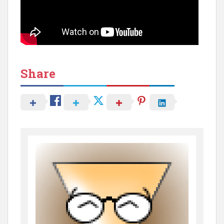
Share