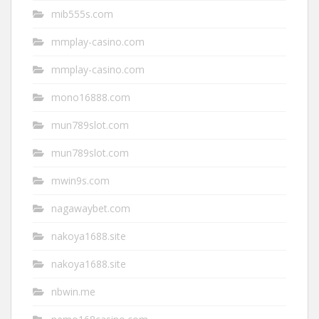
mib555s.com
mmplay-casino.com
mmplay-casino.com
mono16888.com
mun789slot.com
mun789slot.com
mwin9s.com
nagawaybet.com
nakoya1688.site
nakoya1688.site
nbwin.me