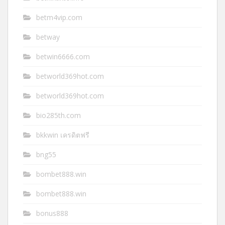
betm4vip.com
betway
betwin6666.com
betworld369hot.com
betworld369hot.com
bio285th.com
bkkwin เครดิตฟรี
bng55
bombet888.win
bombet888.win
bonus888