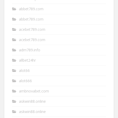
abbet789.com
abbet789.com
acebet789.com
acebet789.com
adm789.info
allbet24hr
alot66
alot666
ambnovabet.com
askwin88.online
askwin88.online