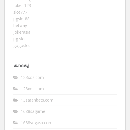
joker 123
slot777
pgslot88
betway
jokerasia
pg slot
gogoslot
หมวดหมู่
123xos.com
123xos.com
13satanbets.com
1688sagame
1688vegasx.com