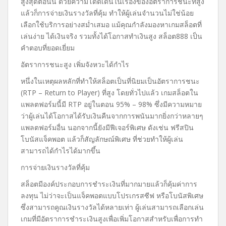
สูงสุดตอนนี้ ด้วยความโดดเด่นในเรื่องของอัตราการชนะที่สูง
แล้วก็การจ่ายเงินรางวัลที่คุ้ม ทำให้ผู้เล่นจำนวนไม่ใช่น้อย
เลือกใช้บริการอย่างสม่ำเสมอ แม้คุณกำลังมองหาเกมสล็อตที่
เล่นง่าย ได้เงินจริง รวมทั้งได้โอกาสทำเงินสูง สล็อต888 เป็น
คำตอบที่ยอดเยี่ยม
อัตราการชนะสูง เพิ่มจังหวะได้กำไร
หนึ่งในเหตุผลหลักที่ทำให้สล็อตเป็นที่นิยมเป็นอัตราการชนะ
(RTP – Return to Player) ที่สูง โดยทั่วไปแล้ว เกมสล็อตใน
แพลตฟอร์มนี้มี RTP อยู่ในตอน 95% – 98% ซึ่งมีความหมาย
ว่าผู้เล่นได้โอกาสได้รับเงินคืนจากการพนันมากยิ่งกว่าหลายๆ
แพลตฟอร์มอื่น นอกจากนี้ยังมีฟีเจอร์พิเศษ ดังเช่น ฟรีสปิน
โบนัสแจ็คพอต แล้วก็สัญลักษณ์พิเศษ ที่ช่วยทำให้ผู้เล่น
สามารถได้กำไรได้มากขึ้น
การจ่ายเงินรางวัลที่คุ้ม
สล็อตมีองค์ประกอบการชำระเงินที่มากมายแล้วก็คุ้มค่าการ
ลงทุน ไม่ว่าจะเป็นแจ็คพอตแบบโปรเกรสซีฟ หรือโบนัสพิเศษ
ซึ่งสามารถคูณเงินรางวัลได้หลายเท่า ผู้เล่นสามารถเลือกเล่น
เกมที่มีอัตราการชำระเงินสูงเพื่อเพิ่มโอกาสสำหรับเพื่อการทำ