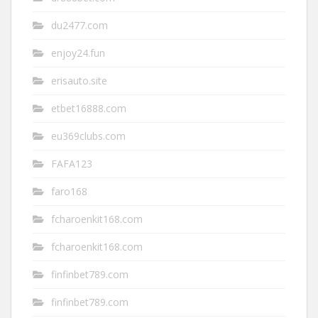
du2477.com
enjoy24.fun
erisauto.site
etbet16888.com
eu369clubs.com
FAFA123
faro168
fcharoenkit168.com
fcharoenkit168.com
finfinbet789.com
finfinbet789.com