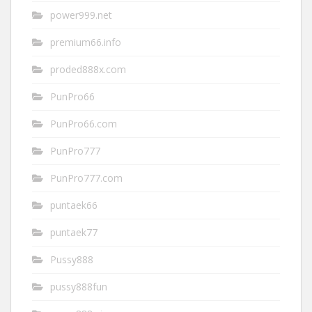
power999.net
premium66.info
proded888x.com
PunPro66
PunPro66.com
PunPro777
PunPro777.com
puntaek66
puntaek77
Pussy888
pussy888fun