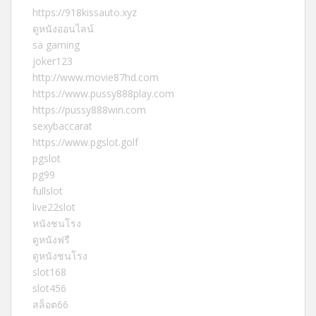
https://918kissauto.xyz
ดูหนังออนไลน์
sa gaming
joker123
http://www.movie87hd.com
https://www.pussy888play.com
https://pussy888win.com
sexybaccarat
https://www.pgslot.golf
pgslot
pg99
fullslot
live22slot
หนังชนโรง
ดูหนังฟรี
ดูหนังชนโรง
slot168
slot456
สล็อต66