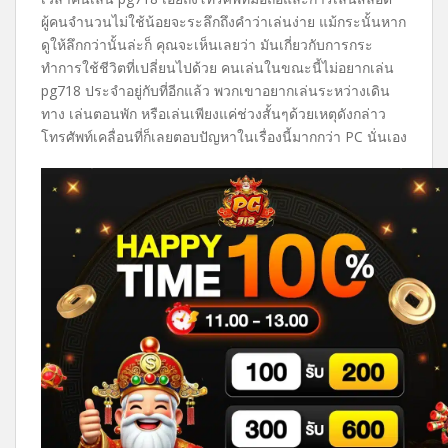
ผู้คนจำนวนไม่ใช้น้อยจะระลึกถึงคำว่าเล่นง่าย แม้กระนั้นหาก
ดูให้ลึกกว่านั้นล่ะก็ คุณจะเห็นเลยว่า มันเกี่ยวกับการกระ
ทำการใช้ชีวิตที่เปลี่ยนไปด้วย คนเล่นในขณะนี้ไม่อยากเล่น
pg718 ประจำอยู่กับที่อีกแล้ว พวกเขาอยากเล่นระหว่างเดิน
ทาง เล่นตอนพัก หรือเล่นเพียงแค่ช่วงสั้นๆด้วยเหตุดังกล่าว
โทรศัพท์เคลื่อนที่ก็เลยตอบปัญหาในเรื่องนี้มากกว่า PC นั่นเอง