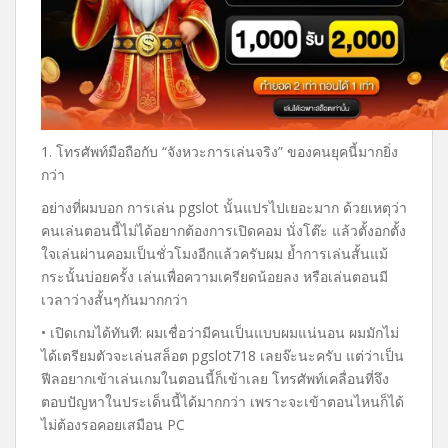
1. โทรศัพท์มือถือกับ “จังหวะการเล่นจริง” ของคนยุคนี้มากยิ่ง
กว่า
อย่างที่ผมบอก การเล่น pgslot นั้นแปรไปเยอะมาก ด้วยเหตุว่า
คนเล่นตอนนี้ไม่ได้อยากต้องการเปิดคอม นั่งโต๊ะ แล้วตั้งอกตั้ง
ใจเล่นผ่านคอมเป็นชั่วโมงอีกแล้วครับผม ย้ำการเล่นสั้นแม้
กระนั้นบ่อยครั้ง เล่นเพื่อความเครียดน้อยลง หรือเล่นตอนมี
เวลาว่างสั้นๆกันมากกว่า
• เปิดเกมได้ทันที: ผมเชื่อว่ามีคนเป็นแบบผมแน่นอน ผมมักไม่
ได้เตรียมตัวจะเล่นสล็อต pgslot718 เลยจ๊ะนะครับ แต่ว่าเป็น
ฟีลอยากเข้าเล่นเกมในตอนนี้ก็เข้าเลย โทรศัพท์เคลื่อนที่จึง
ตอบปัญหาในประเด็นนี้ได้มากกว่า เพราะจะเข้าตอนไหนก็ได้
ไม่ต้องรอคอยเสมือน PC