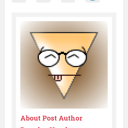
About Post Author