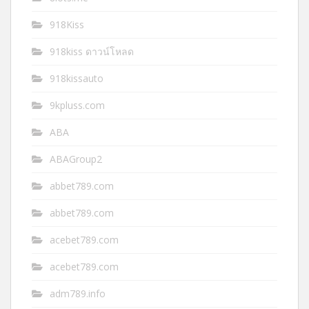
918Kiss
918kiss ดาวน์โหลด
918kissauto
9kpluss.com
ABA
ABAGroup2
abbet789.com
abbet789.com
acebet789.com
acebet789.com
adm789.info