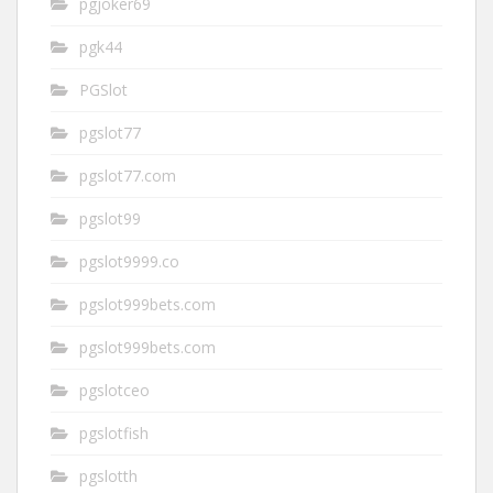
pgjoker69
pgk44
PGSlot
pgslot77
pgslot77.com
pgslot99
pgslot9999.co
pgslot999bets.com
pgslot999bets.com
pgslotceo
pgslotfish
pgslotth