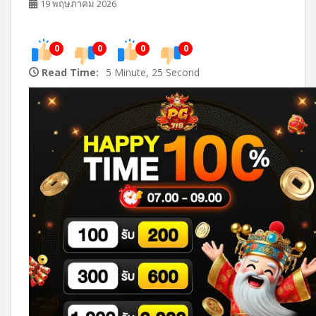
19 พฤษภาคม 2026
0
0
0
0
Read Time:
5 Minute, 25 Second