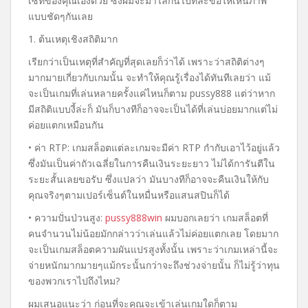
เซ็ทของคุณเองด้วย ซึ่งผมจะมาไล่กันไปทีละข้อให้เห็นภาพ
แบบชัดๆกันเลย
1. ต้นเหตุเชิงสถิติมาก
เรียกว่าเป็นเหตุที่สำคัญที่สุดเลยก็ว่าได้ เพราะว่าสถิติต่างๆ
มากมายเกี่ยวกับเกมนั้น จะทำให้คุณรู้เรื่องได้ทันทีเลยว่า แม้
จะเป็นเกมที่เล่นหลายครั้งแค่ไหนก็ตาม pussy888 แต่ว่าหาก
มีสถิติแบบงี้ล่ะก็ มันก็บางทีก็อาจจะเป็นได้ที่เล่นบ่อยมากแต่ไม่
ค่อยแตกเหมือนกัน
• ค่า RTP: เกมสล็อตแต่ละเกมจะมีค่า RTP กำกับเอาไว้อยู่แล้ว
ซึ่งมันเป็นค่าถัวเฉลี่ยในการคืนเงินระยะยาว ไม่ได้การันตีใน
ระยะสั้นเลยขอรับ ซึ่งแปลว่า มันบางทีก็อาจจะคืนเงินให้กับ
คุณจริงๆตามเปอร์เซ็นต์ในหมื่นหรือแสนสปินก็ได้
• ความปั่นป่วนสูง:
pussy888win
ผมบอกเลยว่า เกมสล็อตที่
คนจำนวนไม่น้อยมักกล่าวว่าเล่นแล้วไม่ค่อยแตกเลย โดยมาก
จะเป็นเกมสล็อตความผันแปรสูงทั้งนั้น เพราะว่าเกมเหล่านี้จะ
จ่ายหนักมากมายๆแม้กระนั้นกว่าจะถึงช่วงจ่ายนั้น ก็ไม่รู้ว่าทุน
ของพวกเราไปถึงไหม?
ผมเสนอแนะว่า ก่อนที่จะคุณจะเข้าเล่นเกมใดก็ตาม