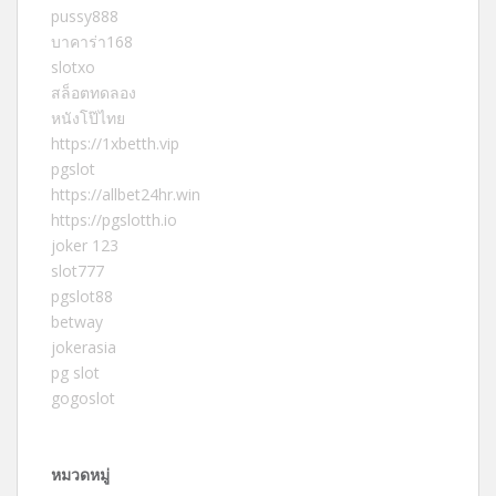
pussy888
บาคาร่า168
slotxo
สล็อตทดลอง
หนังโป๊ไทย
https://1xbetth.vip
pgslot
https://allbet24hr.win
https://pgslotth.io
joker 123
slot777
pgslot88
betway
jokerasia
pg slot
gogoslot
หมวดหมู่