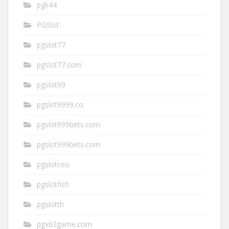
pgk44
PGSlot
pgslot77
pgslot77.com
pgslot99
pgslot9999.co
pgslot999bets.com
pgslot999bets.com
pgslotceo
pgslotfish
pgslotth
pgx62game.com