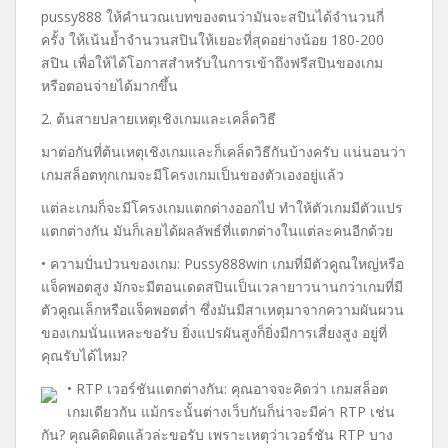
pussy888 ให้คำนวณเบทของตนว่ามันจะสปินได้จำนวนกี่
ครั้ง ให้เน้นย้ำจำนวนสปินให้เยอะที่สุดอย่างน้อย 180-200
สปิน เพื่อให้ได้โอกาสสำหรับในการเข้าถึงฟรีสปินของเกม
หรือตอนจ่ายได้มากขึ้น
2. ต้นสายปลายเหตุเชิงเกมและเคล็ดวิธี
มาต่อกันที่ต้นเหตุเชิงเกมและก็เคล็ดวิธีกันบ้างครับ แน่นอนว่า
เกมสล็อตทุกเกมจะมีโครงเกมเป็นของตัวเองอยู่แล้ว
แต่ละเกมก็จะมีโครงเกมแตกต่างออกไป ทำให้ตัวเกมมีตัวแปร
แตกต่างกัน มันก็เลยได้ผลลัพธ์ที่แตกต่างในแต่ละคนอีกด้วย
• ความปั่นป่วนของเกม: Pussy888win เกมที่มีตัวคูณใหญ่หรือ
แจ็คพอตสูง มักจะมีตอนเดดสปินเป็นเวลายาวนานกว่าเกมที่มี
ตัวคูณเล็กหรือแจ็คพอตต่ำ ซึ่งมันมีสาเหตุมาจากความผันผวน
ของเกมนั่นแหละขอรับ ยิ่งแปรผันสูงก็ยิ่งมีการเสี่ยงสูง อยู่ที่
คุณรับได้ไหม?
• RTP เวอร์ชันแตกต่างกัน: คุณอาจจะคิดว่า เกมสล็อต
เกมเดียวกัน แม้กระนั้นต่างเว็บกันก็น่าจะมีค่า RTP เช่น
กัน? คุณคิดผิดแล้วล่ะขอรับ เพราะเหตุว่าเวอร์ชัน RTP บาง