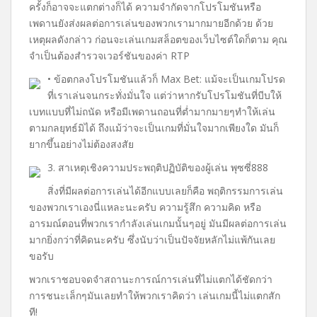
ครั้งก็อาจจะแตกต่างก็ได้ ความจำกัดจากโปรโมชันหรือ
เพดานยังส่งผลต่อการเล่นของพวกเรามากมายอีกด้วย ด้วย
เหตุผลดังกล่าว ก่อนจะเล่นเกมสล็อตของเว็บไซต์ใดก็ตาม คุณ
จำเป็นต้องสำรวจเวอร์ชันของค่า RTP
• ข้อตกลงโปรโมชันแล้วก็ Max Bet: แม้จะเป็นเกมโปรด
ที่เราเล่นจนกระทั่งมั่นใจ แต่ว่าหากรับโปรโมชันที่บีบให้
เบทแบบที่ไม่ถนัด หรือมีเพดานถอนที่ต่ำมากมายๆทำให้เล่น
ตามกลยุทธ์มิได้ ถึงแม้ว่าจะเป็นเกมที่มั่นใจมากเพียงใด มันก็
ยากขึ้นอย่างไม่ต้องสงสัย
3. สาเหตุเชิงความประพฤติปฏิบัติของผู้เล่น พุซซี่888
สิ่งที่มีผลต่อการเล่นได้อีกแบบเลยก็คือ พฤติกรรมการเล่น
ของพวกเราเองนี่แหละนะครับ ความรู้สึก ความคิด หรือ
อารมณ์ตอนที่พวกเรากำลังเล่นเกมนั้นๆอยู่ มันมีผลต่อการเล่น
มากยิ่งกว่าที่คิดนะครับ ซึ่งนับว่าเป็นปัจจัยหลักไม่แพ้กันเลย
ขอรับ
พวกเราชอบจดจำสถานะการณ์การเล่นที่ไม่แตกได้ชัดกว่า
การชนะเล็กๆมันเลยทำให้พวกเราคิดว่า เล่นเกมนี้ไม่แตกสัก
ที!