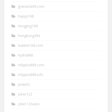
grandufa99.com
happy168
hengjing168
hongkong456
hubbet168.com
hydra888
infyplus888.com
infyplus888.info
jinda55
Joker123
joker123auto