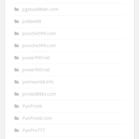
pgzeus88win.com
pokbet88
porsche999.com
porsche999.com
power999.net
power999.net
premium66.info
proded888x.com
PunPro66
PunPro66.com
PunPro777