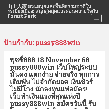
S
山上人家 สวนสนุกและพื้นที่ธรรมชาติใน
k
ระเบียงเมือง: สนุกสุดสุดและผ่อนคลายใจกับ
i
Forest Park
TOGGLE
p
t
o
m
ป้ายกำกับ:
pussy888win
a
i
n
พุซซี่888 18 November 68
c
o
pussy888win เว็บใหญ่ระบบ
n
มั่นคง แตกง่าย จ่ายจริง ทุกการ
t
เดิมพัน ไม่จำกัดยอด เงินชัวร์
e
n
ไม่มีโกง นักลงทุนแห่สมัคร!
t
เว็บทำเงินแรงที่สุดแห่งปี
pussy888win สมัครวันนี้ รับ