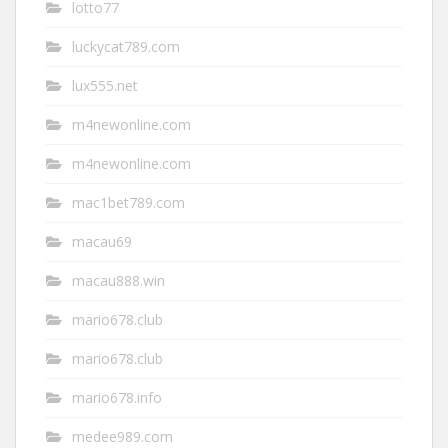
lotto77
luckycat789.com
lux555.net
m4newonline.com
m4newonline.com
mac1bet789.com
macau69
macau888.win
mario678.club
mario678.club
mario678.info
medee989.com