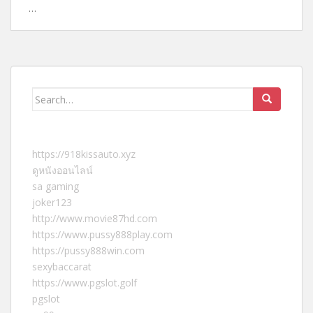
…
Search
for:
https://918kissauto.xyz
ดูหนังออนไลน์
sa gaming
joker123
http://www.movie87hd.com
https://www.pussy888play.com
https://pussy888win.com
sexybaccarat
https://www.pgslot.golf
pgslot