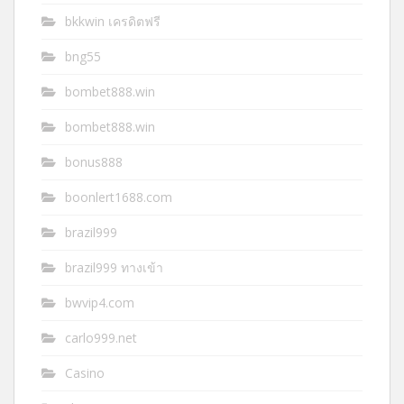
bkkwin เครดิตฟรี
bng55
bombet888.win
bombet888.win
bonus888
boonlert1688.com
brazil999
brazil999 ทางเข้า
bwvip4.com
carlo999.net
Casino