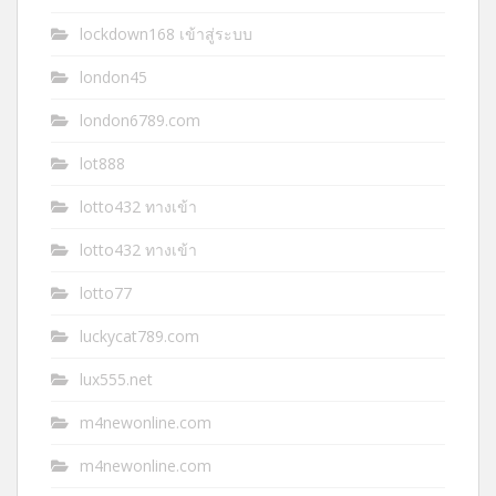
lockdown168 เข้าสู่ระบบ
london45
london6789.com
lot888
lotto432 ทางเข้า
lotto432 ทางเข้า
lotto77
luckycat789.com
lux555.net
m4newonline.com
m4newonline.com