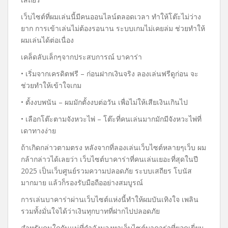
เว็บไซต์ที่ผมเล่นนี้มีคนออนไลน์ตลอดเวลา ทำให้โต๊ะไม่ว่าง
ยาก การเข้าเล่นไม่ต้องรอนาน ระบบเกมไม่เคยล่ม ช่วยทำให้
ผมเล่นได้ต่อเนื่อง
เคล็ดลับเล็กๆจากประสบการณ์ บาคาร่า
• เริ่มจากเครดิตฟรี – ก่อนฝากเงินจริง ลองเล่นฟรีดูก่อน จะ
ช่วยทำให้เข้าใจเกม
• ตั้งงบพนัน – ผมมักตั้งงบต่อวัน เพื่อไม่ให้เสียเงินเกินไป
• เลือกโต๊ะตามจังหวะไพ่ – โต๊ะที่คนเล่นมากมักมีจังหวะไพ่ที่
เดาทางง่าย
ถ้าเกิดกล่าวตามตรง หลังจากที่ลองเล่นเว็บไซต์หลายๆเว็บ ผม
กล้ากล่าวได้เลยว่า เว็บไซต์บาคาร่าที่คนเล่นเยอะที่สุดในปี
2025 เป็นเว็บศูนย์รวมความปลอดภัย ระบบเสถียร โบนัส
มากมาย แล้วก็รองรับมือถืออย่างสมบูรณ์
การเล่นบาคาร่าผ่านเว็บไซต์แห่งนี้ทำให้ผมบันเทิงใจ เพลิน
รวมทั้งมั่นใจได้ว่าเงินทุกบาทที่ฝากไปปลอดภัย
สำหรับคนใดกันแน่ที่กำลังมองหาเว็บไซต์บาคาร่าที่ยอดเยี่ยม