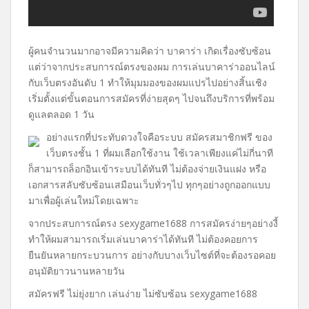
ผู้คนจำนวนมากอาจมีความคิดว่า บาคาร่า เกิดเรื่องซับซ้อน
แต่ว่าจากประสบการณ์ตรงของผม การเล่นบาคาร่าออนไลน์
กับเว็บตรงอันดับ 1 ทำให้มุมมองของผมแปรไปอย่างสิ้นเชิง
เริ่มตั้งแต่ขั้นตอนการสมัครที่ง่ายสุดๆ ไปจนถึงบริการที่พร้อม
ดูแลตลอด 1 วัน
อย่างแรกที่ประทับดวงใจคือระบบ สมัครสมาชิกฟรี ของ
เว็บตรงชั้น 1 ที่ผมเลือกใช้งาน ใช้เวลาเพียงแค่ไม่กี่นาที
ก็สามารถล็อกอินเข้าระบบได้ทันที ไม่ต้องจ่ายเงินแฝง หรือ
เอกสารสลับซับซ้อนเสมือนเว็บทั่วๆไป ทุกๆอย่างถูกออกแบบ
มาเพื่อผู้เล่นใหม่โดยเฉพาะ
จากประสบการณ์ตรง sexygame1688 การสมัครง่ายๆอย่างงี้
ทำให้ผมสามารถเริ่มเล่นบาคาร่าได้ทันที ไม่ต้องคอยการ
ยืนยันหลายกระบวนการ อย่างกับบางเว็บไซต์ที่จะต้องรอคอย
อนุมัติยาวนานหลายวัน
สมัครฟรี ไม่ยุ่งยาก เล่นง่าย ไม่ซับซ้อน sexygame1688