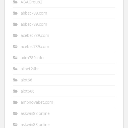
ABAGroup2
abbet789.com
abbet789.com
acebet789.com
acebet789.com
adm789.info
allbet24hr
alot66
alot666
ambnovabet.com
askwin88.online
askwin88.online