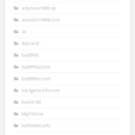
askyouwin888 vip
autoslot16888.com
av
Baccarat
baj88thb
baj88thbz.com
baj88thbz.com
bar4game24hr.com
baslot168
bbp168.me
betflixtikto.info