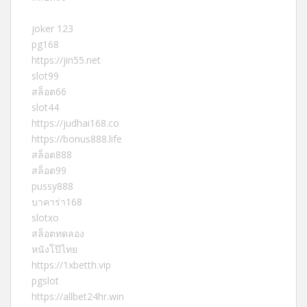
joker 123
pg168
https://jin55.net
slot99
สล็อต66
slot44
https://judhai168.co
https://bonus888.life
สล็อต888
สล็อต99
pussy888
บาคาร่า168
slotxo
สล็อตทดลอง
หนังโป๊ไทย
https://1xbetth.vip
pgslot
https://allbet24hr.win