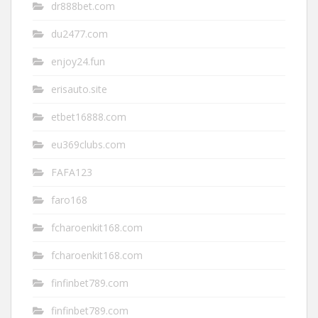
dr888bet.com
du2477.com
enjoy24.fun
erisauto.site
etbet16888.com
eu369clubs.com
FAFA123
faro168
fcharoenkit168.com
fcharoenkit168.com
finfinbet789.com
finfinbet789.com