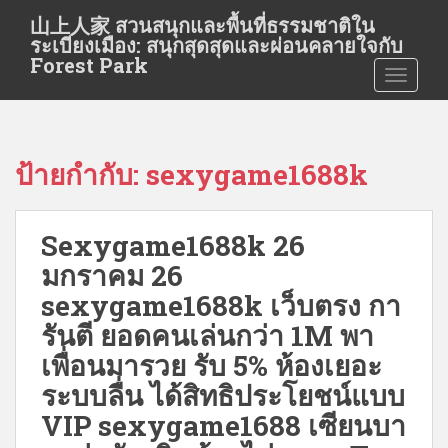
S
山上人家 สวนสนุกและพื้นที่ธรรมชาติใน
k
ระเบียงเมือง: สนุกสุดสุดและผ่อนคลายใจกับ
i
Forest Park
TOGGLE
p
t
o
m
ป้ายกำกับ:
sexygame1688k
a
i
n
Sexygame1688k 26
c
o
มกราคม 26
n
sexygame1688k เว็บตรง กา
t
รันตี ยอดคนเล่นกว่า 1M พา
e
n
เพื่อนมารวย รับ 5% ห้องเยอะ
t
ระบบลื่น ได้สิทธิประโยชน์แบบ
VIP sexygame1688 เซียนบา