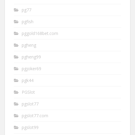
pg77
pgfish
pggold168bet.com
pgheng
pgheng99
pgjoker69
pgk44
PGSlot
pgslot77
pgslot77.com
pgslot99