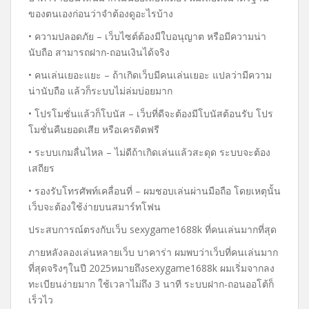
ของตนเองก่อนว่าจำต้องดูอะไรบ้าง
• ความปลอดภัย – เว็บไซต์ต้องมีใบอนุญาต หรือมีความน่า
นับถือ สามารถฝาก-ถอนเงินได้จริง
• คนเล่นเยอะแยะ – ถ้าเกิดเว็บมีคนเล่นเยอะ แปลว่ามีความ
น่านับถือ แล้วก็ระบบไม่ล่มบ่อยมาก
• โปรโมชั่นแล้วก็โบนัส – เว็บที่ดีจะต้องมีโบนัสต้อนรับ โปร
โมชั่นคืนยอดเสีย หรือเครดิตฟรี
• ระบบเกมลื่นไหล – ไม่ดีถ้าเกิดเล่นแล้วสะดุด ระบบจะต้อง
เสถียร
• รองรับโทรศัพท์เคลื่อนที่ – ผมชอบเล่นผ่านมือถือ โดยเหตุนั้น
เว็บจะต้องใช้ง่ายบนสมาร์ทโฟน
ประสบการณ์ตรงกับเว็บ sexygame1688k ที่คนเล่นมากที่สุด
ภายหลังลองเล่นหลายเว็บ บาคาร่า ผมพบว่าเว็บที่คนเล่นมาก
ที่สุดจริงๆในปี 2025หมายถึงsexygame1688k ผมเริ่มจากลง
ทะเบียนง่ายมาก ใช้เวลาไม่ถึง 3 นาที ระบบฝาก-ถอนออโต้ก็
เร็วไว