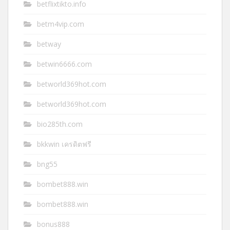
betflixtikto.info
betm4vip.com
betway
betwin6666.com
betworld369hot.com
betworld369hot.com
bio285th.com
bkkwin เครดิตฟรี
bng55
bombet888.win
bombet888.win
bonus888